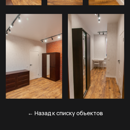
Разберем вашу квартиру
и предоставим план действий,
даже если будете делать
ремонт без нас:
+7
Я даю согласие на обработку персональных
данных
в соответствии с политикой
конфиденциальности
оставить заявку
СКАЧАТЬ ПРЕЗЕНТАЦИЮ