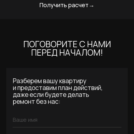
Написать нам в телеграм
+ 7 (952) 231-66-61
etalonremspb@gmail.com
ИП Константинов А.А.
ИНН 781439476172
Политика конфиденциальности
Создание сайта: eviloveli
*Социальная сеть Instagram принадлежит
компании Meta Platforms Inc., которая запрещена
на территории РФ в связи с осуществлением
экстремистской деятельности