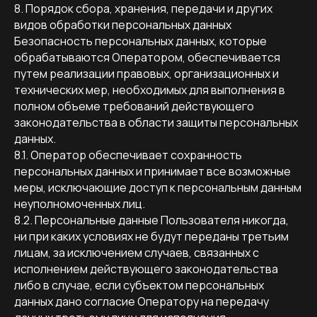
8. Порядок сбора, хранения, передачи и других
видов обработки персональных данных
Безопасность персональных данных, которые
обрабатываются Оператором, обеспечивается
путем реализации правовых, организационных и
технических мер, необходимых для выполнения в
полном объеме требований действующего
законодательства в области защиты персональных
данных.
8.1. Оператор обеспечивает сохранность
ПОГОВОРИТЕ С НАМИ
персональных данных и принимает все возможные
ПЕРЕД НАЧАЛОМ!
меры, исключающие доступ к персональным данным
неуполномоченных лиц.
8.2. Персональные данные Пользователя никогда,
Разберем вашу квартиру
и предоставим план действий,
ни при каких условиях не будут переданы третьим
даже если будете делать
лицам, за исключением случаев, связанных с
ремонт без нас:
исполнением действующего законодательства
либо в случае, если субъектом персональных
данных дано согласие Оператору на передачу