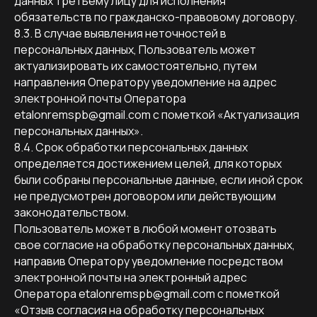
данных третьему лицу для исполнения
+7
обязательств по гражданско-правовому договору.
8.3. В случае выявления неточностей в
Я даю согласие на обработку персональных
персональных данных, Пользователь может
данных
в соответствии с политикой
актуализировать их самостоятельно, путем
конфиденциальности
направления Оператору уведомление на адрес
электронной почты Оператора
оставить заявку
etalonremspb@gmail.com с пометкой «Актуализация
персональных данных».
8.4. Срок обработки персональных данных
определяется достижением целей, для которых
были собраны персональные данные, если иной срок
не предусмотрен договором или действующим
законодательством.
СКАЧАТЬ ПРЕЗЕНТАЦИЮ
Пользователь может в любой момент отозвать
свое согласие на обработку персональных данных,
Написать нам в телеграм
направив Оператору уведомление посредством
электронной почты на электронный адрес
+ 7 (952) 231-66-61
Оператора etalonremspb@gmail.com с пометкой
etalonremspb@gmail.com
«Отзыв согласия на обработку персональных