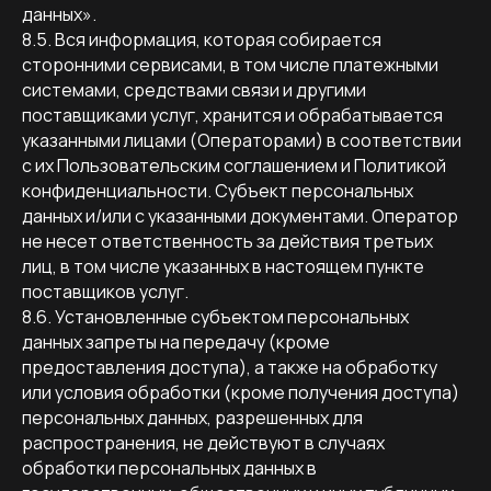
ИП Константинов А.А.
данных».
ИНН 781439476172
8.5. Вся информация, которая собирается
Политика конфиденциальности
сторонними сервисами, в том числе платежными
Создание сайта: eviloveli
системами, средствами связи и другими
*Социальная сеть Instagram принадлежит
поставщиками услуг, хранится и обрабатывается
компании Meta Platforms Inc., которая запрещена
на территории РФ в связи с осуществлением
указанными лицами (Операторами) в соответствии
экстремистской деятельности
с их Пользовательским соглашением и Политикой
конфиденциальности. Субъект персональных
данных и/или с указанными документами. Оператор
не несет ответственность за действия третьих
лиц, в том числе указанных в настоящем пункте
поставщиков услуг.
8.6. Установленные субъектом персональных
данных запреты на передачу (кроме
предоставления доступа), а также на обработку
или условия обработки (кроме получения доступа)
персональных данных, разрешенных для
распространения, не действуют в случаях
обработки персональных данных в