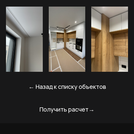
данных
в соответствии с политикой
конфиденциальности
оставить заявку
СКАЧАТЬ ПРЕЗЕНТАЦИЮ
Написать нам в телеграм
+ 7 (952) 231-66-61
etalonremspb@gmail.com
ИП Константинов А.А.
ИНН 781439476172
Политика конфиденциальности
Создание сайта: eviloveli