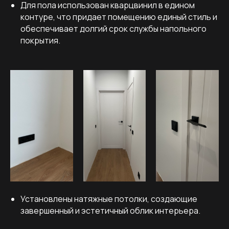
Для пола использован кварцвинил в едином
← Назад к списку объектов
контуре, что придает помещению единый стиль и
обеспечивает долгий срок службы напольного
Получить расчет→
покрытия.
ПОГОВОРИТЕ С НАМИ
ПЕРЕД НАЧАЛОМ!
Разберем вашу квартиру
и предоставим план действий,
даже если будете делать
ремонт без нас:
Установлены натяжные потолки, создающие
+7
завершенный и эстетичный облик интерьера.
Я даю согласие на обработку персональных